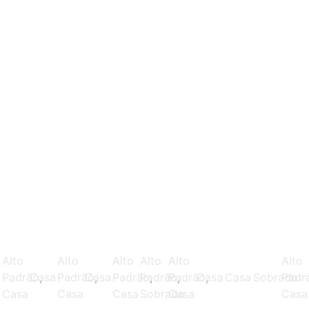
Alto
Alto
Alto
Alto
Alto
Alto
a
Padrão
Casa
,
Padrão
Casa
,
Padrão
Padrão
,
Padrão
,
Casa
,
Casa
Sobrado
Padr
Casa
Casa
Casa
Sobrado
Casa
Casa