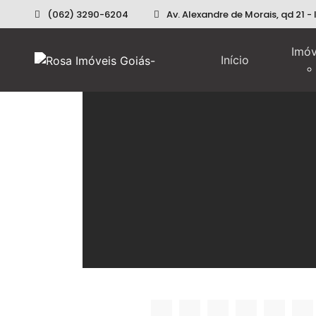
(062) 3290-6204
Av. Alexandre de Morais, qd 21 -
Imóv
Início