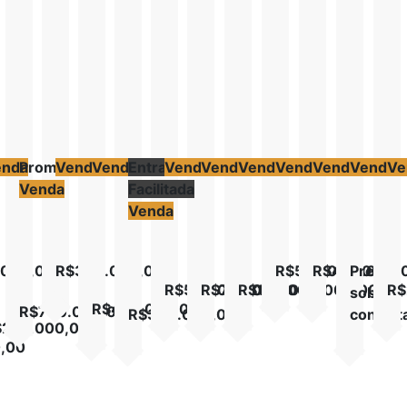
enda
Promoção
Venda
Venda
Entrada
Venda
Venda
Venda
Venda
Venda
Venda
Ve
Venda
Facilitada
asa
Casa
Casa
Casa
Sobrado
Casa
Casa
Casa
Sobrad
Ca
Venda
ncial
sidencial
Parque
Alto
Veredas
Jardim
Veredas
Bairro
Buriti
Três
lu
Excelente
anta
Hayala
Padrão
dos
Maria
dos
Cardoso
Sereno
Marias
Sa
Sobrado
Casa
é
Center
Buritis
Inês
Buritis
Fé
Residencial
Campos
.000,00
R$340.000,00
R$520.000,00
R$400.000,
Preço
4
Ville
Sevilha
Dourados
R$540.000,00
R$720.000,00
R$139.000.000,00
R$
cial Katia
Parque Hayala
Bairro Cardoso
Buriti Sereno
sob
etros
R$450.000,00
Veredas dos Buritis
Jardim Maria Inês
Veredas dos Buritis
R$790.000,00
R$300.000,00
consult
$270.000,00
Center Ville
Campos Dourados
Tres Ma
0,00
Santa Fé
ntos