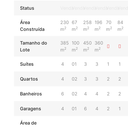
Status
Venda
Venda
Venda
Venda
Venda
Ven
Área
230
67
258
196
70
84
2
2
2
2
2
2
Construída
m
m
m
m
m
m
Tamanho do
385
100
450
360
2
2
2
2
Lote
m
m
m
m
Suítes
4
01
3
3
1
1
Quartos
4
02
3
3
2
2
Banheiros
6
02
4
4
2
2
Garagens
4
01
6
4
2
1
Área de