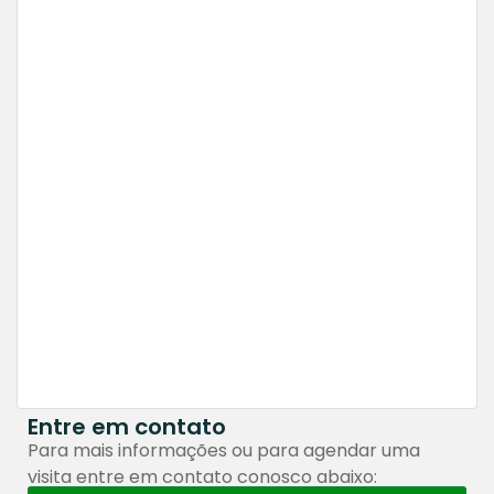
Venda
Casa Bairro Cardoso
Bairro Cardoso
R$520.000,00
4 Quartos
2 Banheiros
Entre em contato
Para mais informações ou para agendar uma
visita entre em contato conosco abaixo: