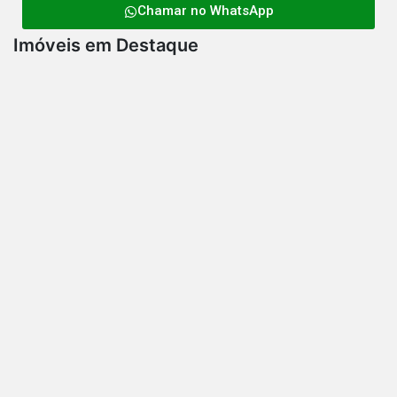
Chamar no WhatsApp
Imóveis em Destaque
Mansão no setor Três Marias
R$1.350.000,00